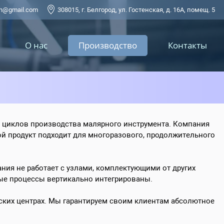
kh@gmail.com
308015, г. Белгород, ул. Гостенская, д. 16А, помещ. 5
О нас
Производство
Контакты
 циклов производства малярного инструмента. Компания
ой продукт подходит для многоразового, продолжительного
ия не работает с узлами, комплектующими от других
ные процессы вертикально интегрированы.
еских центрах. Мы гарантируем своим клиентам абсолютное