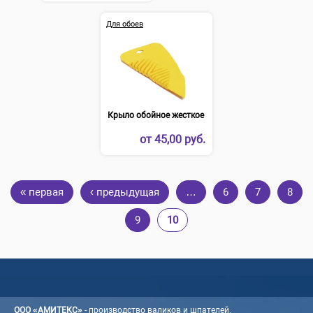
Для обоев
Крыло обойное жесткое
от
45,00 руб.
Страницы
« первая
‹ предыдущая
…
6
7
8
9
10
ООО «АМИТЕКС»
- производство валиков и шпателей.