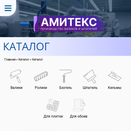
Перейти к основному содержанию
Производство
Контакты
КАТАЛОГ
Главная
»
Каталог
» Каталог
Вы здесь
Валики
Ролики
Бюгель
Шпатель
Кельмы
Для плитки
Для обоев